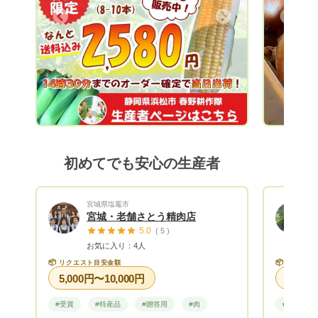
進を！ 様々なテーマを軸に活動していま
た野菜を
Next
Previous
す。 山間地は、昼夜の温度差が大きく、
よしぴこ
植物に適度なストレスを与えてくれるた
って頂き
め、とても美味しい農産物が収穫できま
のために
す！ 季節にあった農産物を多品目で栽培
ります。
しており、特に夏のトウモロコシは、春野
宜しくお
町内で大人気！ 冬の大根は、まるで梨の
ような甘さと食感が楽しめます。 野菜か
らフルーツまで年間70〜80品目を試行錯
誤しながら作付けしています！
初めてでも安心の生産者
宮城県塩竈市
宮城・老舗さとう精肉店
5.0
( 5 )
お気に入り：4人
📦
📦
リクエスト目安金額
リクエス
5,000円〜10,000円
#受賞
#特産品
#贈答用
#肉
#野菜