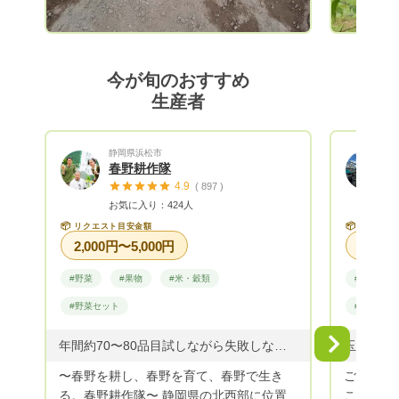
ズ 3000
ズ 4200円
2月から
をご用意さ
今が旬のおすすめ
箱 60サイズ 150
生産者
3200円 ━━━━━━━━━━━━━━━ 2月下旬からの
果物は、
🍊をご用意
静岡県浜松市
ロ箱 60サイズ 1
春野耕作隊
3500円 ━━━━━━━━━━━━━━━ ※全て送料別
4.9
( 897 )
になります。 はっさくジュース 
お気に入り：424人
1400円 180ml1本 400円 もありますの
📦
📦
リクエスト目安金額
リクエス
で、 ご
2,000円〜5,000円
ᵕᴗᵕ )
#野菜
#果物
#米・穀類
#野菜
(*^^*)
#野菜セット
#野菜セッ
Next
年間約70〜80品目試しながら失敗しながら成功しながら
〜春野を耕し、春野を育て、春野で生き
ご覧頂き
る。春野耕作隊〜 静岡県の北西部に位置
こふぁー