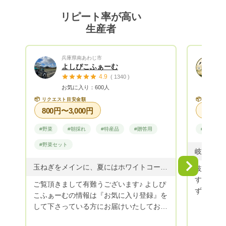
誤しながら作付けしています！
リピート率が高い
生産者
兵庫県南あわじ市
よしぴこふぁーむ
4.9
( 1340 )
お気に入り：600人
📦
📦
リクエスト目安金額
リクエス
800円〜3,000円
#野菜
#朝採れ
#特産品
#贈答用
#米・穀類
#野菜セット
Next
玉ねぎをメインに、夏にはホワイトコーン・秋冬野菜(カリフラワー・白菜・ミニ白菜・レタス・キャベツ・紫キャベツ・ブロッコリー)を多く育てています。 そして、上記以外の季節のお野菜を少量育てています。 リクエストの際に、どうぞお気軽にお問合せ下さいませ♪
岐阜の地
す。 妻
ご覧頂きまして有難うございます♪ よしぴ
ず育てたお米です。
こふぁーむの情報は『お気に入り登録』を
りとした
して下さっている方にお届けいたしており
も飽きのこ
ます。お得な情報・旬の野菜の収穫状況な
に想いを