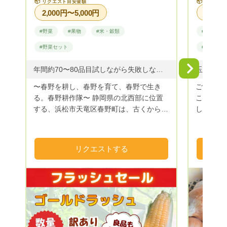
📦
📦
リクエスト目安金額
リクエス
2,000円〜5,000円
#野菜
#果物
#米・穀類
#野菜
#野菜セット
#野菜セッ
Next
年間約70〜80品目試しながら失敗しながら成功しながら
〜春野を耕し、春野を育て、春野で生き
ご覧頂き
る。春野耕作隊〜 静岡県の北西部に位置
こふぁー
する、浜松市天竜区春野町は、古くから銘
して下さ
茶の生産が盛んな山間地域です。 しか
ます。お
し、近年の農業者の減少、高齢化の影響を
ど発信い
受け、多くの田畑が耕作放棄地となってき
り登録』
リクエストする
ました。 そこで、春野町出身の若手農家
ませ。 当ふぁーむは、淡路島で夫婦二人
と、浜松市内の大学サークルLA-VoCと協
仕事に追
同で、現状を打破しようと結成したのが春
おります
野耕作隊です。 耕作放棄地となった田畑
育ってい
を借り受け、園地を整備し、農産物の栽培
日々そん
をしています。 農業から春野町に再び活
て良かっ
気を！景観の良い田舎町を！雇用、移住促
うに可愛