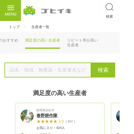
検索
ごひいき
トップ
生産者一覧
のおすすめ
満足度の高い生産者
リピート率が高い
生産者
検索
満足度の高い生産者
静岡県浜松市
春野耕作隊
4.9
( 897 )
お気に入り：424人