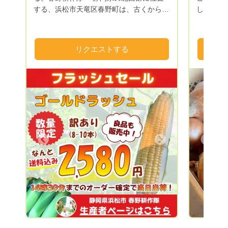
する、浜松市天竜区春野町は、古くから銘
して下さ
茶の生産が盛んな山間地域です。 しか
ます。お
し、近年の農業者の減少、高齢化の影響を
ど発信い
受け、多くの田畑が耕作放棄地となってき
り登録』
リクエストする
ました。 そこで、春野町出身の若手農家
ませ。 当ふぁーむは、淡路島で夫婦二人
と、浜松市内の大学サークルLA-VoCと協
仕事に追
同で、現状を打破しようと結成したのが春
おります
野耕作隊です。 耕作放棄地となった田畑
育ってい
を借り受け、園地を整備し、農産物の栽培
日々そん
をしています。 農業から春野町に再び活
て良かっ
気を！景観の良い田舎町を！雇用、移住促
うに可愛
進を！ 様々なテーマを軸に活動していま
た野菜を
Next
Previous
す。 山間地は、昼夜の温度差が大きく、
よしぴこ
植物に適度なストレスを与えてくれるた
って頂き
め、とても美味しい農産物が収穫できま
のために
す！ 季節にあった農産物を多品目で栽培
ります。
しており、特に夏のトウモロコシは、春野
宜しくお
町内で大人気！ 冬の大根は、まるで梨の
ような甘さと食感が楽しめます。 野菜か
らフルーツまで年間70〜80品目を試行錯