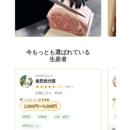
今もっとも選ばれている
生産者
静岡県浜松市
春野耕作隊
4.9
( 897 )
お気に入り：424人
📦
📦
リクエスト目安金額
リクエス
2,000円〜5,000円
#野菜
#果物
#米・穀類
#米・穀類
#野菜セット