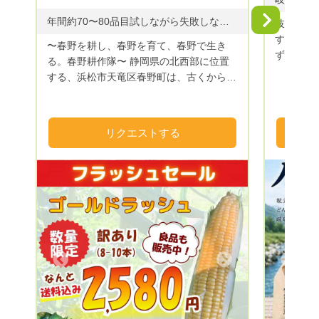
Next
年間約70〜80品目試しながら失敗しながら成功しながら
岐阜の地
す。 妻
〜春野を耕し、春野を育て、春野で生き
ず育てたお米です。
る。春野耕作隊〜 静岡県の北西部に位置
りとした
する、浜松市天竜区春野町は、古くから銘
も飽きのこ
茶の生産が盛んな山間地域です。 しか
に想いを
し、近年の農業者の減少、高齢化の影響を
します。
受け、多くの田畑が耕作放棄地となってき
リクエストする
ました。 そこで、春野町出身の若手農家
と、浜松市内の大学サークルLA-VoCと協
同で、現状を打破しようと結成したのが春
野耕作隊です。 耕作放棄地となった田畑
を借り受け、園地を整備し、農産物の栽培
をしています。 農業から春野町に再び活
気を！景観の良い田舎町を！雇用、移住促
進を！ 様々なテーマを軸に活動していま
Next
Previous
す。 山間地は、昼夜の温度差が大きく、
植物に適度なストレスを与えてくれるた
め、とても美味しい農産物が収穫できま
す！ 季節にあった農産物を多品目で栽培