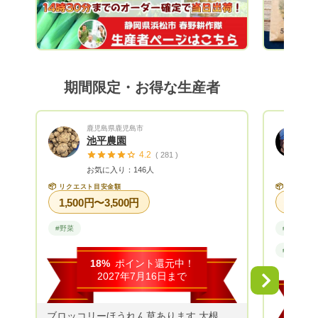
しており、特に夏のトウモロコシは、春野
町内で大人気！ 冬の大根は、まるで梨の
ような甘さと食感が楽しめます。 野菜か
らフルーツまで年間70〜80品目を試行錯
誤しながら作付けしています！
期間限定・お得な生産者
鹿児島県鹿児島市
池平農園
4.2
( 281 )
お気に入り：146人
📦
📦
リクエスト目安金額
リクエス
1,500円〜3,500円
#野菜
#果物
#メディア
18%
ポイント還元中！
2027年7月16日まで
Next
ブロッコリーほうれん草あります 大根キャベツじゃがいもチンゲン菜 なすピーマンおくらその他葉物根もの