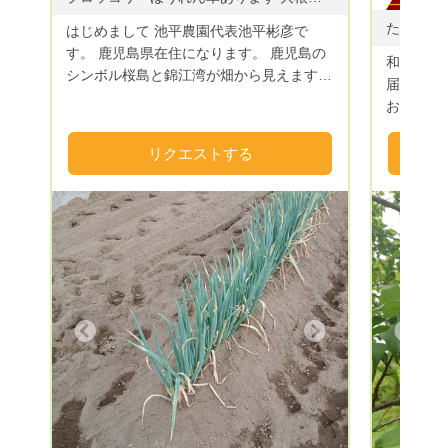
はじめまして 池平農園代表池平彬彦で
す。 鹿児島県在住になります。 鹿児島の
和歌山県
シンボル桜島と錦江湾が畑から見えます
届け٩(ˊᗜˋ*)و 柿、柑橘をメインに栽培して
お陰様で、3年目に入りました。 これから
おります
もよろしく御願いいたします
ける果物目指して
果物は 大
リクエストする
2800円 
9月中旬
のたねな
( * . .
箱 350
ーーーー
は、 大
いただきます
Next
Previous
1500円 
約50個前後
約100個前
の果物は
させていただ