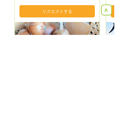
ど発信いたしますので、どうぞ『お気に入
します。
り登録』をして情報をゲット！して下さい
<
リクエストする
ませ。 当ふぁーむは、淡路島で夫婦二人
仕事に追われながらも楽しく農業を営んで
おります。 小さな種からどんどん大きく
育っていく野菜の生命力の素晴らしさ！
日々そんな野菜を眺めては、農家をしてい
て良かったなぁと思います。 我が子のよ
うに可愛いんです、野菜達。 手塩に掛け
た野菜を、沢山の方々に食べて頂きたい！
Next
Previous
よしぴこふぁーむの野菜を食べて笑顔にな
って頂きたい！ 全ては『美味しいの笑顔
のために』をモットーに農業を楽しんでお
ります。 そんな『よしぴこふぁーむ』を
宜しくお願いいたします。