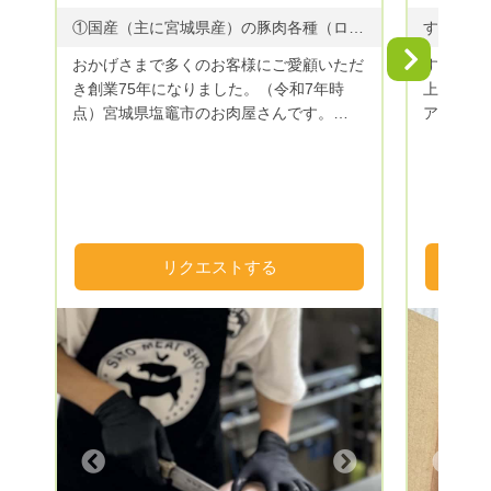
①国産（主に宮城県産）の豚肉各種（ロース肉、肩ロース肉、バラ肉） ②杜の都仙台名物牛タン（メキシコ産、アイルランド産、アメリカ産） ③希少部位・国産牛タン ④仙台牛
Next
おかげさまで多くのお客様にご愛顧いただ
すもも貴
き創業75年になりました。（令和7年時
上げありが
点）宮城県塩竈市のお肉屋さんです。
アルプス
【ゴヒイキ限定！】お肉の厚み完全オーダ
ルーツ王
ーメイドカットいたします！（※厚みに多
能してい
少の誤差がある場合があります） この道
50年の職人の目利きでこだわり仕入れた精
肉は、宮城の誇る「仙台牛」や杜の都仙台
名物「牛タン」、国産豚肉（主に宮城県
リクエストする
産）などを取り揃えております。ギフトも
充実しており、ゴルフ等の景品やお中元、
お歳暮等にも対応。ギフトボックスにお詰
めして全国配送可能です。 精肉の部位の
ご指定も可能です。お気軽にお問い合わせ
ください！
Next
Previous