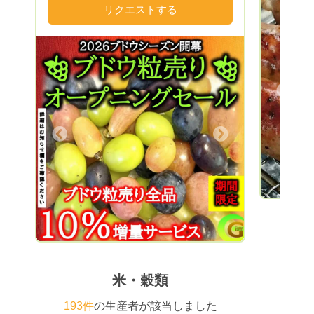
Green Plantのヤサイたちは、種から有機
リクエストする
日照時間
肥料だけでじっくり・やさしく育てていま
ぐ渥美半島ブランド
すので、 味が濃く美味しいと、多くユー
ンドメロ
ザーさまからお墨付きを頂いております‼️
ます。1
また無農薬なので、安心安全です！！ 昨
される事
今の自然環境はとても過酷です。 そんな
第、予告
Previous
中で育ったワイルドなヤサイたちは、キレ
ださい。 渥美半島田原市は温暖な気候で
イなものばかりではなく、 少々の虫食い
あること
や若干形が悪いものもあります。それらも
メロンの
Next
自然からの贈り物！！ 大事に食べて頂き
大産地を誇って
たいので出荷しています。 パワーみなぎ
ランドの
るヤサイを毎日食べているので、私はとて
を相手に
も元氣です!(^^)! 皆さまにも、ぜひ味わ
ンシェフが虜
って頂きたいです！！ また私自身、料理
現する太
が大好きで、レシピコンテンツにも 多数
風の恩恵
投稿してますのでぜひチェック頂けたらと
製法】 という農業に適した比類なき環境
思います。 見た目はともかく、どれもま
を誇る渥
ぁまぁ美味しいです(^^♪ またQRコードの
全国だけ
米・穀類
レシピカードを同封させて頂いています。
す。
(QRコードをスキャンすると、私がオスス
193件
の生産者が該当しました