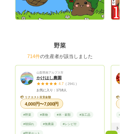
ル便(+400円)にて発送しております。 ※送
って頂き
料込みの場合は、リクエスト金額より送料
が大好き
をお引きした金額にて商品をお詰めして発
投稿して
送いたします。
思います
ぁまぁ美味
レシピカ
野菜
(QRコ
メするレ
714件
の生産者が該当しました
で、 キ
きますの
聞いたこ
山梨県南アルプス市
料理して
かけはし農園
4.7
いた元氣
( 2941 )
お気に入り：1718人
べて頂くこ
す。 最後に... Green Plantは、少量多品種
📦
📦
リクエスト目安金額
リクエス
4,000円〜7,000円
栽培して
発送まで
#野菜
#果物
#米・穀類
#加工品
#野菜
ールの返
りますが
#朝採れ
#無農薬
#レシピ付
お待ちく
#野菜セット