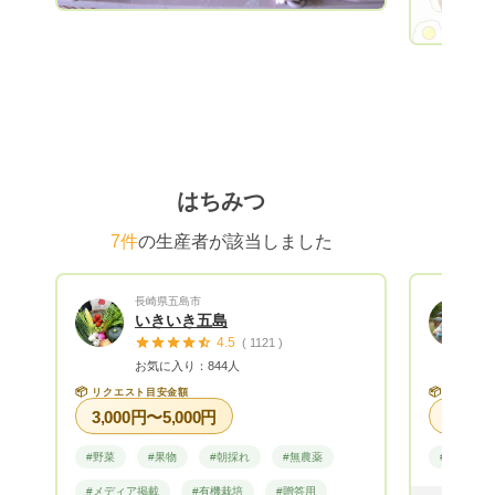
に、焙煎した漢方素材・和漢草を与え、健
康や美容に気を遣う方にはおすすめの卵で
す。卵には餌として食べた栄養素などが濃
縮されます。天然のサプリメントとして召
し上がってください。 国内で生産されて
いる卵の5%しかないといわれる平飼い
卵、さらに、オスが一定数飼育されてい
る“有精卵”、そして、こだわり自家配合
はちみつ
100％飼料となれば、全国的にも希少性の
高い卵です。お米がメインなので、色が一
7件
の生産者が該当しました
般のものと比べて薄いのが特徴です。品種
はボリスブラウンと岡崎おうはんです。飼
育数は2000羽程度と非常に少ないです。
長崎県五島市
◆「ホンモノ」として高い評価をいただい
いきいき五島
4.5
ています とにかく、飼料にはこだわって
( 1121 )
お気に入り：844人
おります。見た目は薄い色の黄身ですが、
味はサッパリしているのにコクを感じま
📦
📦
リクエスト目安金額
リクエス
3,000円〜5,000円
す。某ホテルでは、７名のシェフがブライ
ンドテストで、表彰実績のある卵と比較し
#野菜
#果物
#朝採れ
#無農薬
#果物
たら、すべて“大地の卵”を選びました。湯
田中温泉にあるプリン専門店で使っていま
#メディア掲載
#有機栽培
#贈答用