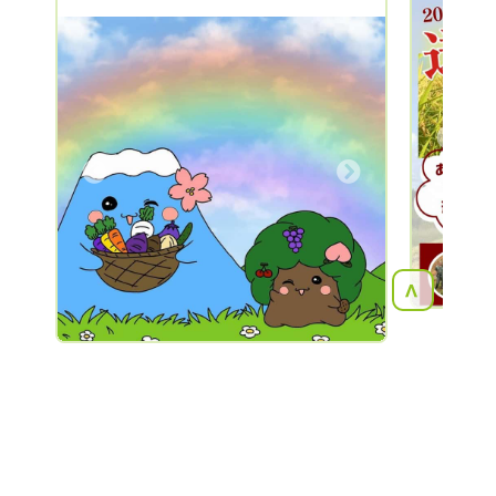
ベツ ミ
アルプスの雪解け水をふんだんに使い、栽
無農薬 
培期間中は農薬を使っていません。
（「無農薬」という表記は使ってはいけな
いためこのような表現となっています）
また化学肥料は一切使用せず有機質肥料で
Previous
育んでいます！ 安心して食べられる美味
しいかけはし農園のおすすめ野菜をご家庭
Next
へお届けします。 ご縁がございましたら
ぜひご利用ください。 皆さまのリクエス
トを心よりお待ちしております😊 ※夏季
は野菜や果物の鮮度が落ちやすいのでクー
ル便(+400円)にて発送しております。 ※送
<
料込みの場合は、リクエスト金額より送料
をお引きした金額にて商品をお詰めして発
送いたします。
その他