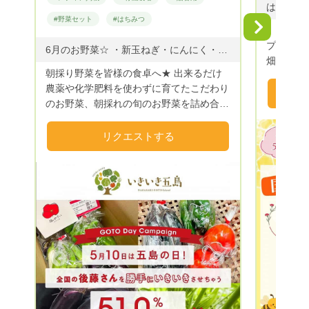
すが、卵と牛乳で味が決まるといわれるプ
#野菜セット
#はちみつ
Next
リンで、お客様に好評です。食にこだわっ
｢南アル
たレディースクリニックでも使っていただ
プス市の
6月のお野菜☆ ・新玉ねぎ・にんにく・きゅうり・トマト・さつまいも・リーフレタス・赤玉ネギなど ※気温や天候で、ご用意できない事もあります。 ご了承ください
いております。「ホンモノ」を求める所で
畑が天空
は、満足度の高い卵を提供できておりま
朝採り野菜を皆様の食卓へ★ 出来るだけ
たブラン
す。卵かけご飯におススメです！
農薬や化学肥料を使わずに育てたこだわり
山や八ヶ
のお野菜、朝採れの旬のお野菜を詰め合わ
蜂と垣根
せしてお届けします。 ★内容のお目安★
ワイン、
送料別3000円 7-8品前後 送料別4000
リクエストする
み出して
円 10-11品前後 を基本としております
在してい
が、ご予算に合わせてご用意ができます。
培の甲州
リクエストやお嫌いなお野菜は出来るだけ
A、桃園
対応致します。 ※年中、クール便でのお届
の畑では
けとなります。 ※北海道、沖縄は別途費用
の畑では
Previous
がかかります！ 購入前にお問い合わせく
シャイン
ださい！
せ品種を
い栽培品
Next
って南ア
しんでい
では、農