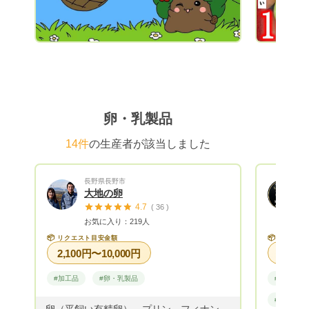
ル便(+400円)にて発送しております。 ※送
って頂き
料込みの場合は、リクエスト金額より送料
が大好き
をお引きした金額にて商品をお詰めして発
投稿して
送いたします。
思います
ぁまぁ美味
レシピカ
(QRコ
メするレ
卵・乳製品
で、 キ
14件
の生産者が該当しました
きますの
聞いたこ
料理して
長野県長野市
いた元氣
大地の卵
べて頂くこ
4.7
( 36 )
す。 最後に... Green Plantは、少量多品種
お気に入り：219人
栽培して
📦
📦
リクエスト目安金額
リクエス
発送まで
2,100円〜10,000円
ールの返
#加工品
#卵・乳製品
#野菜
りますが
お待ちく
#卵・乳製