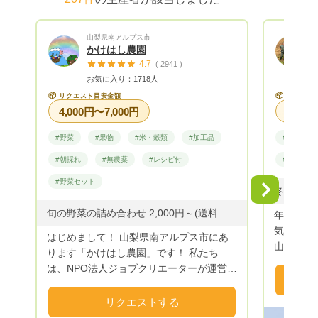
山梨県南アルプス市
かけはし農園
4.7
( 2941 )
お気に入り：1718人
📦
📦
リクエスト目安金額
リクエス
4,000円〜7,000円
#野菜
#果物
#米・穀類
#加工品
#野菜
#朝採れ
#無農薬
#レシピ付
#無農薬
#野菜セット
Next
旬の野菜の詰め合わせ 2,000円～(送料別) ・ご希望の金額にてリクエストを承っております。 ・ご要望がございましたらお気軽にお申し付けください。 ◆野菜のご提供：空心菜・スイスチャード・ささげ・ズッキーニ・玉ねぎ・紫玉ねぎ・じゃがいも・おくら・赤おくら・米なす・白なす・青なす・ゼブラなす・なす・ピーマン・ピー太郎(ミニピーマン)・パプリカ・ししとう・紫唐辛子・ジャンボ唐辛子・モロヘイヤ・バジル・きゅうり・ミニトマト・かぼちゃ・にんにく・その他 ◆野菜以外のご提供：ドライ(すもも・柿・とまと)・ハーブ(フェンネル・ローズマリー・タイム・ミント・オレガノ・レモンバーベナ・ローリエ)・フルーツジャム(キウイ・すもも・さくらんぼ・もも) ※今年度の予約以外のお米は完売いたしました。 また来年度よろしくお願いいたします。 ～R８.８.６ 更新～
年末年始
気軽にご連絡く
はじめまして！ 山梨県南アルプス市にあ
山の麓で専
ります「かけはし農園」です！ 私たち
り10年
は、NPO法人ジョブクリエーターが運営す
米、野菜
る就労継続支援B型事業所「ジョブスペー
始めまし
スかけはし」をご利用の皆様と一緒に「か
リクエストする
つぶぞろい
けはし農園」で野菜を作っています。 南