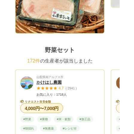
と思いま
野菜セット
172件
の生産者が該当しました
山梨県南アルプス市
かけはし農園
4.7
( 2941 )
お気に入り：1718人
📦
📦
リクエスト目安金額
リクエス
4,000円〜7,000円
#野菜
#果物
#米・穀類
#加工品
#野菜
#朝採れ
#無農薬
#レシピ付
#レシピ付