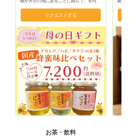
畑が天空の地にあることに因んで、名付け
園地を復
に リクエ
たブランド名です。天空の地からは、富士
と大志を抱いて
山や八ヶ岳、甲府盆地が一望でき、主に養
知火町の
リクエストする
蜂と垣根ぶどう栽培を展開し、はちみつと
デコポン
ワイン、ジュースといった農産加工品を生
固有種（新
み出しています。 南アルプス市内に点
おか自然
在している畑では、飯野地区の畑では棚栽
しての「
培の甲州ぶどうとマスカット・ベーリー
「農福連
A、桃園地区の畑では百目柿、上宮地地区
ロス」に
の畑では桃と平核無柿・キウイ、落合地区
す！ お
の畑ではスモモの貴陽、南湖地区の畑では
の方々と
Next
Previous
シャインマスカット、と土地の適正に合わ
せ品種を変えて栽培しています。 幅広
い栽培品種と農産加工品により、通年に渡
って南アルプス天空舎のブランドの味を楽
しんでいただいています。拠点の天空の地
では、農地キャンプや農業体験、BBQもで
きますので、出掛けて楽しんでいただける
ことも可能です。 農業を産業とし、製
造業、加工業、観光業として私たちは取り
お茶・飲料
組んでいます。