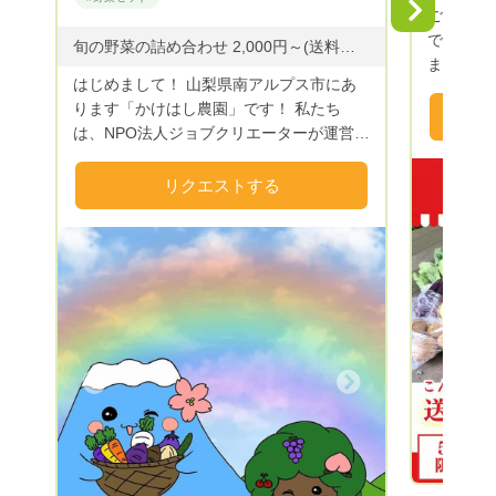
好きで今
Next
ご覧頂き
たくさん
で農業グ
旬の野菜の詰め合わせ 2,000円～(送料別) ・ご希望の金額にてリクエストを承っております。 ・ご要望がございましたらお気軽にお申し付けください。 ◆野菜のご提供：空心菜・スイスチャード・ささげ・ズッキーニ・玉ねぎ・紫玉ねぎ・じゃがいも・おくら・赤おくら・米なす・白なす・青なす・ゼブラなす・なす・ピーマン・ピー太郎(ミニピーマン)・パプリカ・ししとう・紫唐辛子・ジャンボ唐辛子・モロヘイヤ・バジル・きゅうり・ミニトマト・かぼちゃ・にんにく・その他 ◆野菜以外のご提供：ドライ(すもも・柿・とまと)・ハーブ(フェンネル・ローズマリー・タイム・ミント・オレガノ・レモンバーベナ・ローリエ)・フルーツジャム(キウイ・すもも・さくらんぼ・もも) ※今年度の予約以外のお米は完売いたしました。 また来年度よろしくお願いいたします。 ～R８.８.６ 更新～
これから
ます。 
す。 ご
はじめまして！ 山梨県南アルプス市にあ
目指し活
永くご愛
ります「かけはし農園」です！ 私たち
作りも農
実をモッ
は、NPO法人ジョブクリエーターが運営す
る野菜を
ます。 
る就労継続支援B型事業所「ジョブスペー
の変形や
たら、お
スかけはし」をご利用の皆様と一緒に「か
リクエストする
ご理解頂
は指名リ
けはし農園」で野菜を作っています。 南
１年を通
ご一読あり
アルプスの雪解け水をふんだんに使い、栽
す。 ま
培期間中は農薬を使っていません。
教室も好
（「無農薬」という表記は使ってはいけな
Twitt
いためこのような表現となっています）
さい。 
Previous
また化学肥料は一切使用せず有機質肥料で
育んでいます！ 安心して食べられる美味
しいかけはし農園のおすすめ野菜をご家庭
Next
へお届けします。 ご縁がございましたら
ぜひご利用ください。 皆さまのリクエス
トを心よりお待ちしております😊 ※夏季
は野菜や果物の鮮度が落ちやすいのでクー