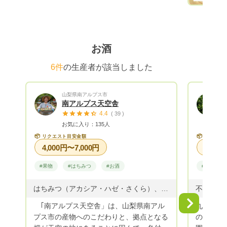
での流れ
リック ❷金額に間違いがないかご確認い
ただき、
グ》を選択し
お酒
トが完了
ウント）
6件
の生産者が該当しました
日程かかる場
いたら、
orMEN
山梨県南アルプス市
オーダー
南アルプス天空舎
4.4
ジットカ
( 39 )
お気に入り：135人
お支払いが必
完了後、
📦
📦
リクエスト目安金額
リクエス
4,000円〜7,000円
品発送時に
が到着後
#果物
#はちみつ
#お酒
#果物
ト》から
❽1か月
はちみつ（アカシア・ハゼ・さくら）、ワイン（甲州ぶどうの白ワインとオレンジワイン）、シャインマスカット、すもも貴陽、桃、干し柿（百目・平核無）、キウイ
グ》で、
「到着確認」
Next
｢南アルプス天空舎」は、山梨県南アル
九州のド
+ °。°。°
プス市の産物へのこだわりと、拠点となる
の段々畑
のお得に