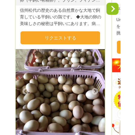
卵（平飼い有精卵）、プリン、フィナンシェ、マヨネーズ
好きで今
たくさん
Next
信州松代の歴史のある自然豊かな大地で飼
これから
育している平飼いの鶏です。 ◆大地の卵の
Uranish
す。 ご
美味しさの秘密は平飼いにあります。病気
を、クラフ
永くご愛
予防の薬がいらないほどのストレス状態の
挑戦。 
実をモッ
かからない自然の場所で育てている健康な
リクエストする
用（肥料
ます。 
状態の鶏から取れる卵は絶品です。 オス
スフリー
たら、お
メス同居の有精卵です。エネルギーの高い
家製卵×北
は指名リ
貴重な生きた命の卵です。 飼料には遺伝
歌山から
ご一読あり
子組み換え食品、抗生物質、着色料などは
ン
一切使わず、信州産玄米、蕎麦、麦、麺く
ず、米ぬか、ふすま、大豆粕、豆類、おか
ら、野草、野菜、果物、トウモロコシ、海
藻、ニンニク、ウコン、エゴマ、蛎殻、酵
Next
母菌、乳酸菌、納豆菌、天然ミネラルなど
Previous
を自家配合して与えており、安心して食べ
ていただけます。その他、エネルギーを高
めた浄活水器を通した水、また、餌に魚粉
も使っていないので臭みがなく、コクがあ
るのに後味がさっぱりした卵です。さら