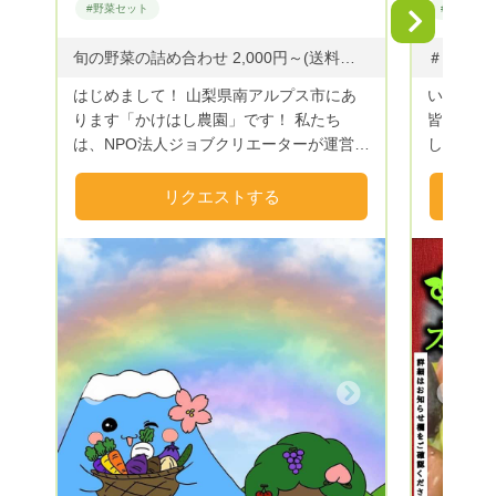
#野菜セット
#野菜セッ
Next
旬の野菜の詰め合わせ 2,000円～(送料別) ・ご希望の金額にてリクエストを承っております。 ・ご要望がございましたらお気軽にお申し付けください。 ◆野菜のご提供：空心菜・スイスチャード・ささげ・ズッキーニ・玉ねぎ・紫玉ねぎ・じゃがいも・おくら・赤おくら・米なす・白なす・青なす・ゼブラなす・なす・ピーマン・ピー太郎(ミニピーマン)・パプリカ・ししとう・紫唐辛子・ジャンボ唐辛子・モロヘイヤ・バジル・きゅうり・ミニトマト・かぼちゃ・にんにく・その他 ◆野菜以外のご提供：ドライ(すもも・柿・とまと)・ハーブ(フェンネル・ローズマリー・タイム・ミント・オレガノ・レモンバーベナ・ローリエ)・フルーツジャム(キウイ・すもも・さくらんぼ・もも) ※今年度の予約以外のお米は完売いたしました。 また来年度よろしくお願いいたします。 ～R８.８.６ 更新～
はじめまして！ 山梨県南アルプス市にあ
いらっし
ります「かけはし農園」です！ 私たち
皆さま 
は、NPO法人ジョブクリエーターが運営す
します🙇‍♂
る就労継続支援B型事業所「ジョブスペー
プラント
スかけはし」をご利用の皆様と一緒に「か
Green
リクエストする
けはし農園」で野菜を作っています。 南
肥料だけ
アルプスの雪解け水をふんだんに使い、栽
すので、
培期間中は農薬を使っていません。
ザーさま
（「無農薬」という表記は使ってはいけな
また無農
いためこのような表現となっています）
今の自然
また化学肥料は一切使用せず有機質肥料で
中で育っ
育んでいます！ 安心して食べられる美味
イなもの
しいかけはし農園のおすすめ野菜をご家庭
や若干形
Next
Previous
へお届けします。 ご縁がございましたら
自然から
ぜひご利用ください。 皆さまのリクエス
たいので
トを心よりお待ちしております😊 ※夏季
るヤサイ
は野菜や果物の鮮度が落ちやすいのでクー
も元氣です