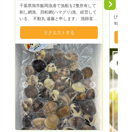
Next
千葉県旭市飯岡漁港で漁船を2隻所有して
「食に興
刺し網漁、貝桁網(ハマグリ)漁、経営して
びに失敗
いる、 不動丸.遠藤と申します。 漁師直
旬の美味
送！ 九十九里沖で朝、漁獲した活魚な
を味わってほし
どを出荷しますので鮮度抜群です！ 魚
リクエストする
始まった
種、貝類によっては陸上に設備してある
と食のプ
生簀で活かし込んでから発送する場合もあ
で生まれました✨✨✨ 
ります。活魚を発送する際には、活け〆、
°。°+ °。°。°+
血抜き、神経抜きしてから氷に詰めて発送
材達。最高
致します。野〆の魚も発送する場合もあり
°。°+ °。
ます。発送する際には鮮度保持の為、 ク
では買え
ール便を使用します。 魚介類ですので、
通常5万
漁獲次第の発送となってしまいます。 注
Next
ていたり…？！😲 
Previous
文から何日か、お待ち頂く場合もあるかも
こそ実現
しれませんので、予めご了承くださいます
🔥 申込から1年間、毎月最高の食材が届く
ようお願い致します。
このサー
や、いつ
物などにも
待ちしております