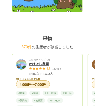
ル便(+400円)にて発送しております。 ※送
料込みの場合は、リクエスト金額より送料
をお引きした金額にて商品をお詰めして発
送いたします。
果物
370件
の生産者が該当しました
山梨県南アルプス市
かけはし農園
4.7
( 2941 )
お気に入り：1718人
📦
📦
リクエスト目安金額
リクエス
4,000円〜7,000円
#野菜
#果物
#米・穀類
#加工品
#野菜
#朝採れ
#無農薬
#レシピ付
#レシピ付