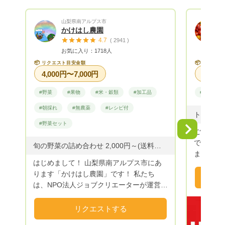
メするレシピサイトにジャンプできますの
で、 キッチンでスマホ見ながらお料理で
山梨県南アルプス市
きますのでとっても便利です) 見たことも
かけはし農園
聞いたこともないヤサイでも、安心してお
4.7
( 2941 )
料理して頂けます！！ せっかく買って頂
お気に入り：1718人
いた元氣ヤサイを最後まで、 美味しく食
📦
📦
リクエスト目安金額
リクエス
べて頂くことがGreenPlantのコンセプトで
4,000円〜7,000円
す。 最後に... Green Plantは、少量多品種
栽培している小さな農園です。 生産から
#野菜
#果物
#米・穀類
#加工品
#野菜
発送までワンオペでやっているため、 メ
#朝採れ
#無農薬
#レシピ付
ールの返信などレスポンスが悪い場合があ
りますが、 必ずお返事しますのでしばし
#野菜セット
Next
ご覧頂き
お待ちください‼️ 私はご縁という言葉が大
で農業グ
好きで今までの人生振り返ってみても、
旬の野菜の詰め合わせ 2,000円～(送料別) ・ご希望の金額にてリクエストを承っております。 ・ご要望がございましたらお気軽にお申し付けください。 ◆野菜のご提供：空心菜・スイスチャード・ささげ・ズッキーニ・玉ねぎ・紫玉ねぎ・じゃがいも・おくら・赤おくら・米なす・白なす・青なす・ゼブラなす・なす・ピーマン・ピー太郎(ミニピーマン)・パプリカ・ししとう・紫唐辛子・ジャンボ唐辛子・モロヘイヤ・バジル・きゅうり・ミニトマト・かぼちゃ・にんにく・その他 ◆野菜以外のご提供：ドライ(すもも・柿・とまと)・ハーブ(フェンネル・ローズマリー・タイム・ミント・オレガノ・レモンバーベナ・ローリエ)・フルーツジャム(キウイ・すもも・さくらんぼ・もも) ※今年度の予約以外のお米は完売いたしました。 また来年度よろしくお願いいたします。 ～R８.８.６ 更新～
ます。 
たくさんのご縁に支えられてきましたし、
はじめまして！ 山梨県南アルプス市にあ
目指し活
これからもたくさんのご縁があると思いま
ります「かけはし農園」です！ 私たち
作りも農
す。 ご利用頂いたユーザーさまには、末
は、NPO法人ジョブクリエーターが運営す
る野菜を
永くご愛顧頂きたいので 親切・丁寧・誠
る就労継続支援B型事業所「ジョブスペー
の変形や
実をモットーに一生懸命応対させて頂いて
スかけはし」をご利用の皆様と一緒に「か
リクエストする
ご理解頂
ます。 また不明なことや質問がありまし
けはし農園」で野菜を作っています。 南
１年を通
たら、お気軽にご連絡ください。 それで