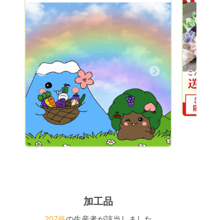
アルプスの雪解け水をふんだんに使い、栽
す。 ま
は指名リクエストお待ちしております。
培期間中は農薬を使っていません。
教室も好
ご一読ありがとうございました🙇‍♂️
（「無農薬」という表記は使ってはいけな
Twitt
いためこのような表現となっています）
さい。 
Previous
また化学肥料は一切使用せず有機質肥料で
育んでいます！ 安心して食べられる美味
しいかけはし農園のおすすめ野菜をご家庭
Next
へお届けします。 ご縁がございましたら
ぜひご利用ください。 皆さまのリクエス
トを心よりお待ちしております😊 ※夏季
は野菜や果物の鮮度が落ちやすいのでクー
ル便(+400円)にて発送しております。 ※送
料込みの場合は、リクエスト金額より送料
をお引きした金額にて商品をお詰めして発
送いたします。
加工品
207件
の生産者が該当しました