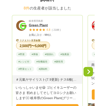
す。 誠に勝手ではございますが、下記に
い。 第124回県の品評会で ふじりんご
配達日の
農林水産大臣賞、県知事賞 第一等賞受賞
8件
の生産者が該当しました
かに対応
農家から全国各地域に直送します❗
場合もあ
岐阜県羽島郡
（2月7
Green Plant
応可能）
4.8
( 2188 )
杯） ・
お気に入り：984人
×（お店
📦
📦
リクエスト目安金額
リクエス
日着便以降～
2,500円〜5,000円
に対応可
合もあり
#野菜
#果物
#朝採れ
#無農薬
#野菜
応可能で
#レシピ付
#有機栽培
#贈答用
ます。そ
合がござ
#野菜セット
#調味料
Next
🍈【最
は、候補
50000
＃元氣ヤサイリスト(7.9更新) ナス6種(ゼブラ、ラテ、グリル、ふわとろ長、水ナス、千両2号)、オクラ4種(島オクラ、赤オクラ、エメラルド、ラヴィレージ)、トマト2種(フルティカ、アイコ)、ピーマン、インゲン3種(グリーン、ホワイト、パープル)、キュウリ3種(夏すずみ、ケンシロウ、ホワイティ)、ズッキーニ5種（UFO、ステラ、オーラム、ダイナー、ヤングマン）じゃがいも6種(シャイニールビー、ノーザンルビー、キタカムイ、とうや、北海こがね、長崎こがね）、モロヘイヤ、大葉、にんにく、サラダ水菜、赤水菜、ニラ、玉ネギ、赤玉ネギ、小松菜、ベビーリーフなどになります。 ※収穫タイミングなど、ご希望に添えない場合もあります。 ※サツマイモは、新聞に包んでお届けしています。 ※芋類、玉ねぎ、ニンニクは土付きで大小ミックスでお届けします。 ※ネギはダンボールの大きさに合わせてカットしてお届けします。 ※白菜、キャベツは、1/2カットでお届けします。 夏にはシャインマスカットをメインに、 ブドウを10種以上お届けしています！！ 出荷時期は8月中旬～10月上旬となります。
ンドメロン 🍈【百年メロン1玉】9
いらっしゃいませ😃 ゴヒイキユーザーの
円 最高
皆さま 初めましてそしてヨロシクお願い
ロン 🍅【潮風トマト1㎏】3,780円 有名レ
します🙇‍♂️ 岐阜県のGreen Plant(グリーン
ストラン御
プラント) ファーマータカハシです。
外セレブ