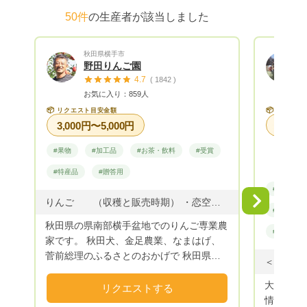
50件
の生産者が該当しました
秋田県横手市
野田りんご園
4.7
( 1842 )
お気に入り：859人
📦
📦
リクエスト目安金額
リクエス
3,000円〜5,000円
#果物
#加工品
#お茶・飲料
#受賞
#特産品
#贈答用
#野菜
Next
りんご （収穫と販売時期） ・恋空 8月中旬 収穫・販売 ・つがる 8月下旬から9月 収穫・販売 ・トキ 9月下旬から10月上旬 収穫・販売 ・やたか 9月下旬から10月上旬 収穫・販売 ・シナノスイート 10月上中旬 収穫・販売 貯蔵して3月から5月販売 ・シナノゴールド 10月下旬 収穫・販売 4月まで ・ゆめあかり 10月下旬収穫・貯蔵して5月から初夏まで販売 ・ふじ 11月上旬収穫・販売 4月まで販売
#お茶・飲
秋田県の県南部横手盆地でのりんご専業農
#特産品
家です。 秋田犬、金足農業、なまはげ、
菅前総理のふるさとのおかげで 秋田県は
名が知られましたが りんごも知って頂き
大変申し
たいです❗ 私をはじめ妻、父、子供３人の
リクエストする
情により
6人家族で、 猫の名前はちびちゃんです。