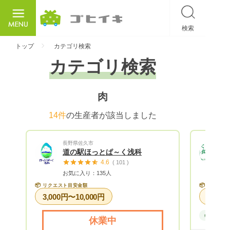
検索
ごひいき
トップ
カテゴリ検索
カテゴリ検索
肉
14件
の生産者が該当しました
長野県佐久市
道の駅ほっとぱ～く浅科
4.6
( 101 )
お気に入り：135人
📦
📦
リクエスト目安金額
リクエス
3,000円〜10,000円
#加工品
休業中