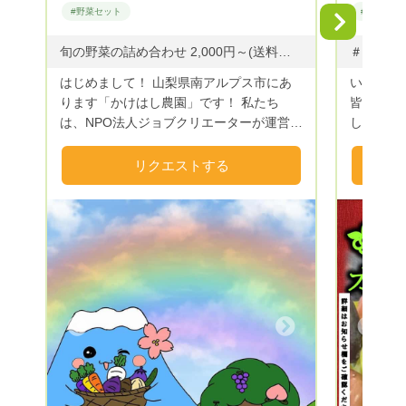
#野菜セット
#野菜セッ
Next
旬の野菜の詰め合わせ 2,000円～(送料別) ・ご希望の金額にてリクエストを承っております。 ・ご要望がございましたらお気軽にお申し付けください。 ◆野菜のご提供：空心菜・スイスチャード・ささげ・ズッキーニ・玉ねぎ・紫玉ねぎ・じゃがいも・おくら・赤おくら・米なす・白なす・青なす・ゼブラなす・なす・ピーマン・ピー太郎(ミニピーマン)・パプリカ・ししとう・紫唐辛子・ジャンボ唐辛子・モロヘイヤ・バジル・きゅうり・ミニトマト・かぼちゃ・にんにく・その他 ◆野菜以外のご提供：ドライ(すもも・柿・とまと)・ハーブ(フェンネル・ローズマリー・タイム・ミント・オレガノ・レモンバーベナ・ローリエ)・フルーツジャム(キウイ・すもも・さくらんぼ・もも) ※今年度の予約以外のお米は完売いたしました。 また来年度よろしくお願いいたします。 ～R８.８.６ 更新～
はじめまして！ 山梨県南アルプス市にあ
いらっし
ります「かけはし農園」です！ 私たち
皆さま 
は、NPO法人ジョブクリエーターが運営す
します🙇‍♂
る就労継続支援B型事業所「ジョブスペー
プラント
スかけはし」をご利用の皆様と一緒に「か
Green
リクエストする
けはし農園」で野菜を作っています。 南
肥料だけ
アルプスの雪解け水をふんだんに使い、栽
すので、
培期間中は農薬を使っていません。
ザーさま
（「無農薬」という表記は使ってはいけな
また無農
いためこのような表現となっています）
今の自然
また化学肥料は一切使用せず有機質肥料で
中で育っ
育んでいます！ 安心して食べられる美味
イなもの
しいかけはし農園のおすすめ野菜をご家庭
や若干形
Next
Previous
へお届けします。 ご縁がございましたら
自然から
ぜひご利用ください。 皆さまのリクエス
たいので
トを心よりお待ちしております😊 ※夏季
るヤサイ
は野菜や果物の鮮度が落ちやすいのでクー
も元氣です