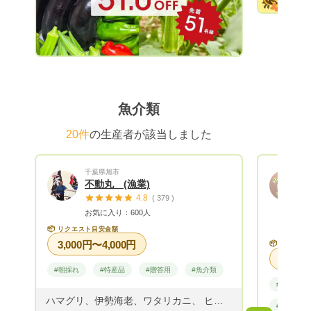
きますの
ことも可
造業、加
組んでい
魚介類
20件
の生産者が該当しました
千葉県旭市
不動丸 (漁業)
4.8
( 379 )
お気に入り：600人
📦
リクエスト目安金額
3,000円〜4,000円
📦
リクエス
#朝採れ
#特産品
#贈答用
#魚介類
#野菜
ハマグリ、伊勢海老、ワタリカニ、 ヒラツメカニ、ヒラメ、マダイ、カレイ、 ホウボウ、その他多数
#贈答用