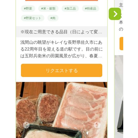
#野菜
#米・穀類
#加工品
#特産品
Next
くまもと
#野菜セット
#肉
本社を置く
の3つの
※現在ご用意できる品目（日によって変動ございます。ご了承ください） 《野菜》 ・長芋・トマト・ほうれん草・にんじん・菊芋・水菜・スイスチャード・クレソン・ルッコラ・小松菜 《きのこ》 華椎茸・舞茸・きくらげ・たもぎ茸、ひらたけ 《豆》 金時豆、小豆、大豆(全て1㌔) 《お米》 五郎兵衛米（佐久市浅科地区に広がる五郎兵衛用水で育ったブランド米です。粘度質の土で育ったため、お米も粘り気が強く、保水性に優れていて冷めてもおいしいといわれています。五郎兵衛用水を使える範囲の狭さによりほとんど市場に出回ることがない希少なお米です。品種はコシヒカリです。）もち米や玄米もございます。 《味噌》 地元の豆を使ったやしま味噌（冷蔵便のみ） 《信州そば》 地元佐久の半生そばから、長野県内まで取り揃えております 《加工品》 野沢菜漬け、ジャム、はちみつ、干し芋、お茶(ハーブティー、無農薬まこも茶)、おやき(冷凍便のみ)、カップアイスクリーム(冷凍便のみ) 《肉類》 信州美味牛、信州黄金シャモ、信州太郎ぽーく
ます。 
浅間山の眺望がキレイな長野県佐久市にあ
ちからに
る22周年目を迎える道の駅です。目の前に
彩り皆様
は五郎兵衛米の田園風景が広がり、春夏秋
●『新鮮
冬の季節を十分に感じられる環境がありま
だけでは
す。 地域の方達が作る市場に出回らない
た価格を
リクエストする
おススメの農産品、畜産品・加工品を中心
安心』な
に出品いたします。多様な食文化が残る信
理、食材
州の味をいかがでしょうか？
心な商品
くまもと
Previous
けると幸
に高騰し
はおかげ
がりもあ
Next
て商品の
な価格で